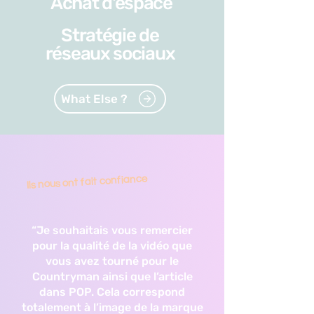
Achat d'espace
Stratégie de
réseaux sociaux
What Else ?
Ils nous ont fait confiance
“Je souhaitais vous remercier
pour la qualité de la vidéo que
vous avez tourné pour le
Countryman ainsi que l’article
dans POP. Cela correspond
totalement à l’image de la marque