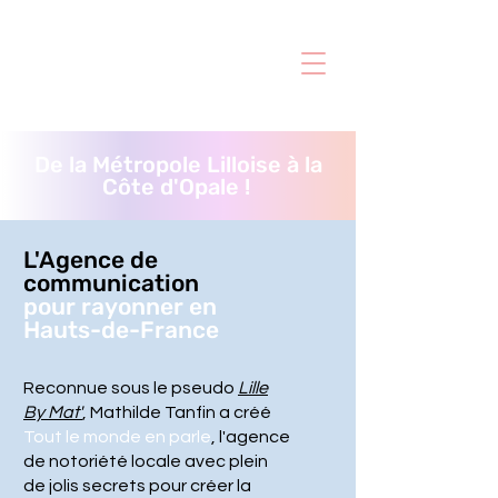
De la Métropole Lilloise à la
Côte d'Opale !
L'Agence de
communication
pour rayonner en
Hauts-de-France
Reconnue sous le pseudo
Lille
By Mat'
, Mathilde Tanfin a créé
Tout le monde en parle
, l'agence
de notoriété locale avec plein
de jolis secrets pour créer la