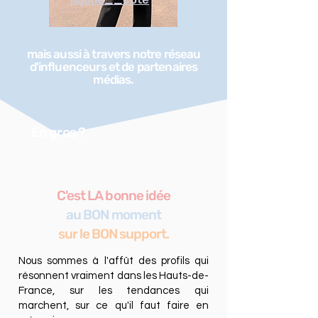
mais aussi à travers notre réseau
d'influenceurs et de partenaires
médias.
En gros ?
C'est LA bonne idée
au BON moment
sur le BON support.
Nous sommes à l'affût des profils qui
résonnent vraiment dans les Hauts-de-
France, sur les tendances qui
marchent, sur ce qu'il faut faire en