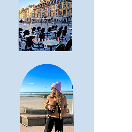
@lillemavill
e
@jolie__cote