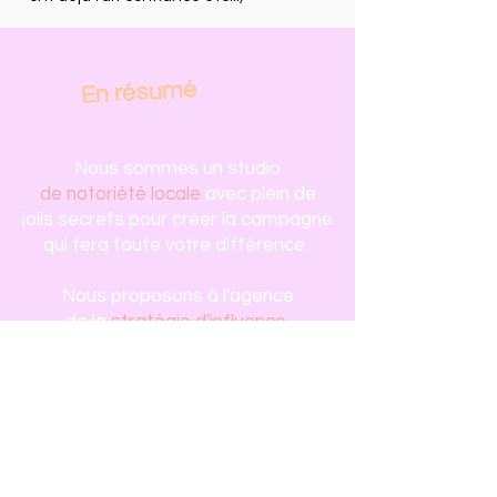
En résumé
Nous sommes un studio
de notoriété locale
avec plein de
jolis secrets pour créer la campagne
qui fera toute votre différence.
Nous proposons à l'agence
de la
stratégie d'influence
,
de l'
achat d'espace
, de la
stratégie
de communication
, de la
stratégie
réseaux sociaux
.
Nos Clients