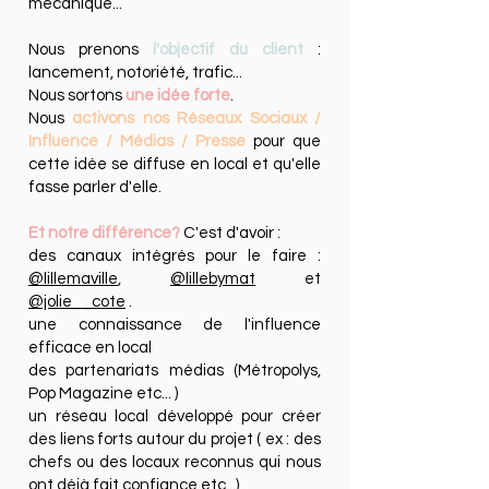
mécanique...
Nous prenons
l'objectif du client
:
lancement, notoriété, trafic...
Nous sortons
une idée forte
.
Nous
activons nos Réseaux Sociaux /
Influence / Médias / Presse
pour que
cette idée se diffuse en local et qu'elle
fasse parler d'elle.
Et notre différence?
C'est d'avoir :
des canaux intégrés pour le faire :
@lillemaville
,
@lillebymat
et
@jolie__cote
.
une connaissance de l'influence
efficace en local
des partenariats médias (Métropolys,
Pop Magazine etc... )
un réseau local développé pour créer
des liens forts autour du projet ( ex : des
chefs ou des locaux reconnus qui nous
ont déjà fait confiance etc...)