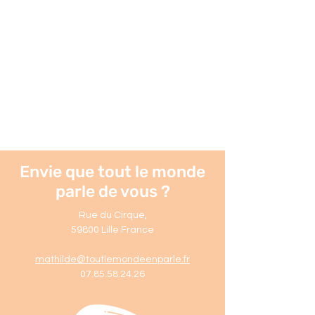
Envie que tout le monde
parle de vous ?
Rue du Cirque
,
59800 Lille France
mathilde@toutlemondeenparle.fr
07.85.58.24.26