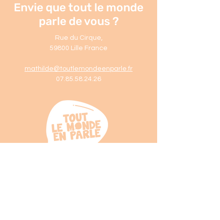
Envie que tout le monde
parle de vous ?
Rue du Cirque
,
59800 Lille France
mathilde@toutlemondeenparle.fr
07.85.58.24.26
© 2023 by
Studio Mooky
.