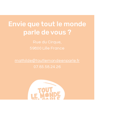
Envie que tout le monde
parle de vous ?
Rue du Cirque
,
59800 Lille France
mathilde@toutlemondeenparle.fr
07.85.58.24.26
© 2023 by
Studio Mooky
.