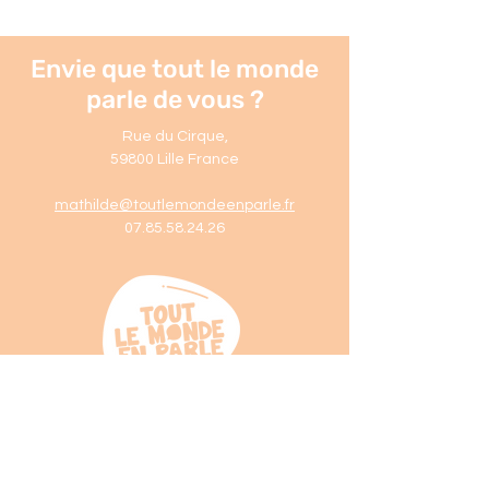
Envie que tout le monde
parle de vous ?
Rue du Cirque
,
59800 Lille France
mathilde@toutlemondeenparle.fr
07.85.58.24.26
© 2023 by
Studio Mooky
.